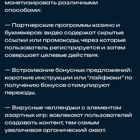
монетизировать различными
способами:
— Партнерские программы казино и
букмекеров: видео содержат скрытые
ссылки или промокоды, через которые
пользователь регистрируется и затем
совершает целевые действия.
— Встраивание бонусных предложений:
короткие инструкции или “лайфхаки” по
получению бонусов стимулируют
переходы.
— Вирусные челленджи с элементом
азартных игр: вовлекают пользователей
создавать контент, тем самым
увеличивая органический охват.