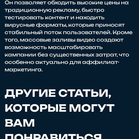
Он позволяет обходить высокие цены на
традиционную рекламу, быстро
тестировать контент и находить
вирусные форматы, которые приносят
стабильный поток пользователей. Кроме
того, массовые заливы видео создают
возможность масштабировать
кампании без существенных затрат, что
особенно актуально для аффилиат-
маркетинга.
ДРУГИЕ СТАТЬИ,
КОТОРЫЕ МОГУТ
ВАМ
ПОНРАВИТЬСЯ