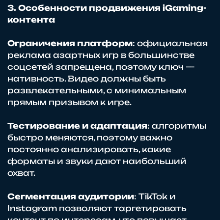
3. Особенности продвижения iGaming-
контента
Ограничения платформ
: официальная
реклама азартных игр в большинстве
соцсетей запрещена, поэтому ключ —
нативность. Видео должны быть
развлекательными, с минимальным
прямым призывом к игре.
Тестирование и адаптация
: алгоритмы
быстро меняются, поэтому важно
постоянно анализировать, какие
форматы и звуки дают наибольший
охват.
Сегментация аудитории
: TikTok и
Instagram позволяют таргетировать
контент по интересам, что повышает