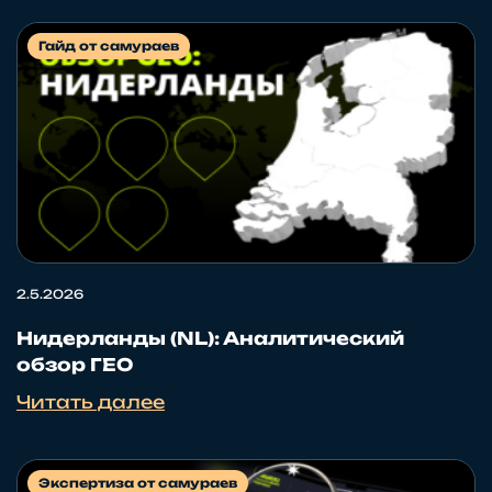
Гайд от самураев
2.5.2026
Нидерланды (NL): Аналитический
обзор ГЕО
Читать далее
Экспертиза от самураев