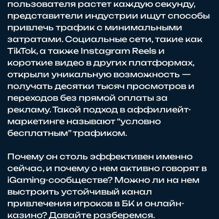
пользователя растет каждую секунду,
представители индустрии ищут способы
привлечь трафик с минимальными
затратами. Социальные сети, такие как
TikTok, а также Instagram Reels и
короткие видео в других платформах,
открыли уникальную возможность —
получать десятки тысяч просмотров и
переходов без прямой оплаты за
рекламу. Такой подход в аффилиейт-
маркетинге называют “условно
бесплатным” трафиком.
Почему он столь эффективен именно
сейчас, и почему о нем активно говорят в
iGaming-сообществе? Можно ли на нем
выстроить устойчивый канал
привлечения игроков в БК и онлайн-
казино? Давайте разберемся.