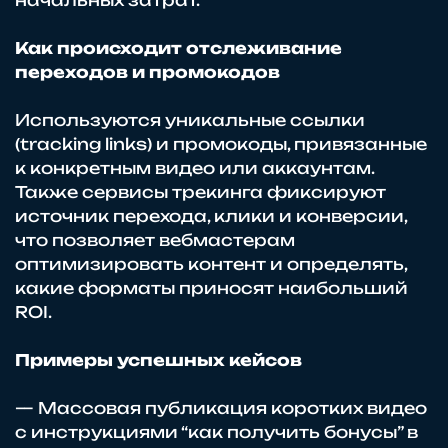
Как происходит отслеживание
переходов и промокодов
Используются уникальные ссылки
(tracking links) и промокоды, привязанные
к конкретным видео или аккаунтам.
Также сервисы трекинга фиксируют
источник перехода, клики и конверсии,
что позволяет вебмастерам
оптимизировать контент и определять,
какие форматы приносят наибольший
ROI.
Примеры успешных кейсов
— Массовая публикация коротких видео
с инструкциями “как получить бонусы” в