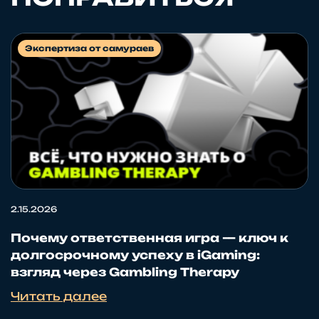
Экспертиза от самураев
2.15.2026
Почему ответственная игра — ключ к
долгосрочному успеху в iGaming:
взгляд через Gambling Therapy
Читать далее