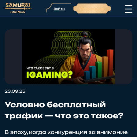
Войти
Регистрация
23.09.25
Условно бесплатный
трафик — что это такое?
В эпоху, когда конкуренция за внимание