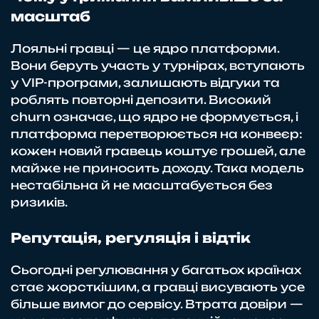
масштаб
Лояльні гравці — це ядро платформи.
Вони беруть участь у турнірах, вступають
у VIP-програми, залишають відгуки та
роблять повторні депозити. Високий
churn означає, що ядро не формується, і
платформа перетворюється на конвеєр:
кожен новий гравець коштує грошей, але
майже не приносить доходу. Така модель
нестабільна й не масштабується без
ризиків.
Репутація, регуляція і відтік
Сьогодні регулювання у багатьох країнах
стає жорсткішим, а гравці висувають усе
більше вимог до сервісу. Втрата довіри —