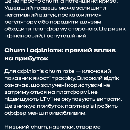
це не просто churn, а потенційна криза.
Ушедший гравець може залишити
негативний відгук, поскаржитися
регулятору або порадити друзям
обходити платформу стороною. Це ризик
і фінансовий, і репутаційний.
Churn і афіліати: прямий вплив
на прибуток
Для афіліатів churn rate — ключовий
показник якості трафіку. Високий відтік
означає, що залучені користувачі не
затримуються на платформі, не
підвищують LTV і не окуповують витрати.
Це знижує прибуток партнерів і робить
оффер менш привабливим.
Низький churn, навпаки, створює