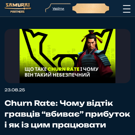
Увійти
Реєстрація
23.08.25
Churn Rate: Чому відтік
гравців “вбиває” прибуток
і як із цим працювати