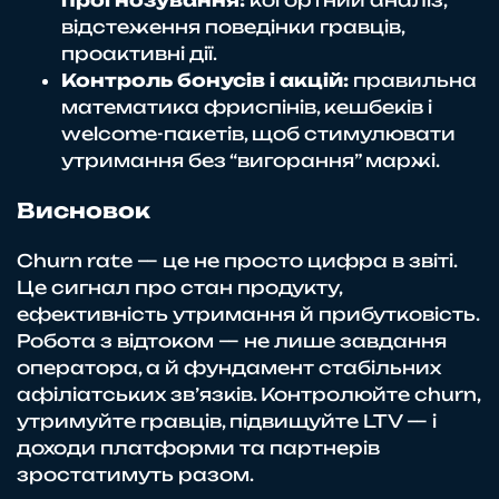
прогнозування:
когортний аналіз,
відстеження поведінки гравців,
проактивні дії.
Контроль бонусів і акцій:
правильна
математика фриспінів, кешбеків і
welcome-пакетів, щоб стимулювати
утримання без “вигорання” маржі.
Висновок
Churn rate — це не просто цифра в звіті.
Це сигнал про стан продукту,
ефективність утримання й прибутковість.
Робота з відтоком — не лише завдання
оператора, а й фундамент стабільних
афіліатських зв’язків. Контролюйте churn,
утримуйте гравців, підвищуйте LTV — і
доходи платформи та партнерів
зростатимуть разом.