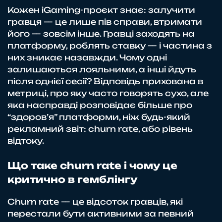
Кожен iGaming-проєкт знає: залучити
гравця — це лише пів справи, втримати
його — зовсім інше. Гравці заходять на
платформу, роблять ставку — і частина з
них зникає назавжди. Чому одні
залишаються лояльними, а інші йдуть
після однієї сесії? Відповідь прихована в
метриці, про яку часто говорять сухо, але
яка насправді розповідає більше про
“здоров’я” платформи, ніж будь-який
рекламний звіт: churn rate, або рівень
відтоку.
Що таке churn rate і чому це
критично в гемблінгу
Churn rate — це відсоток гравців, які
перестали бути активними за певний